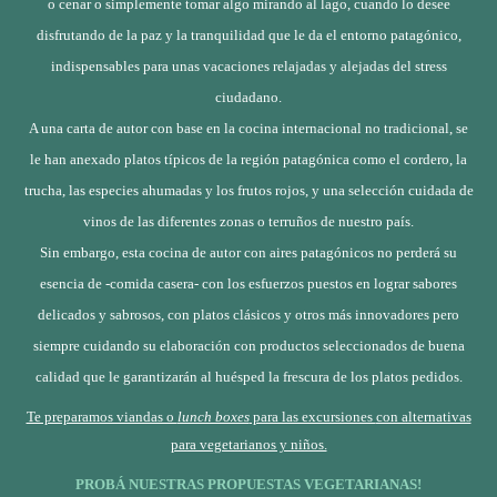
o cenar o simplemente tomar algo mirando al lago, cuando lo desee
disfrutando de la paz y la tranquilidad que le da el entorno patagónico,
indispensables para
unas vacaciones relajadas y alejadas del stress
ciudadano.
A una carta de autor con base en la cocina internacional no tradicional, se
le han anexado platos típicos de la región patagónica como el cordero, la
trucha, las especies ahumadas y los frutos rojos, y una selección cuidada de
vinos de las diferentes zonas o terruños de nuestro país.
Sin embargo, esta cocina de autor con aires patagónicos no perderá su
esencia de -comida casera- con los esfuerzos puestos en lograr sabores
delicados y sabrosos, con platos clásicos y otros más innovadores pero
siempre cuidando su elaboración con productos seleccionados de buena
calidad que le garantizarán al huésped la frescura de los platos pedidos.
Te preparamos viandas o
lunch boxes
para las excursiones
con alternativas
para vegetarianos y niños.
PROBÁ NUESTRAS PROPUESTAS VEGETARIANAS!