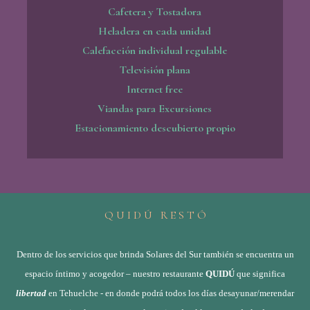
Cafetera y Tostadora
Heladera en cada unidad
Calefacción individual regulable
Televisión plana
Internet free
Viandas para Excursiones
Estacionamiento descubierto propio
Q U I D Ú R E S T Ó
Dentro de los servicios que brinda Solares del Sur también se encuentra un
espacio íntimo y acogedor – nuestro restaurante
QUIDÚ
que significa
libertad
en Tehuelche - en donde podrá todos los días desayunar/merendar